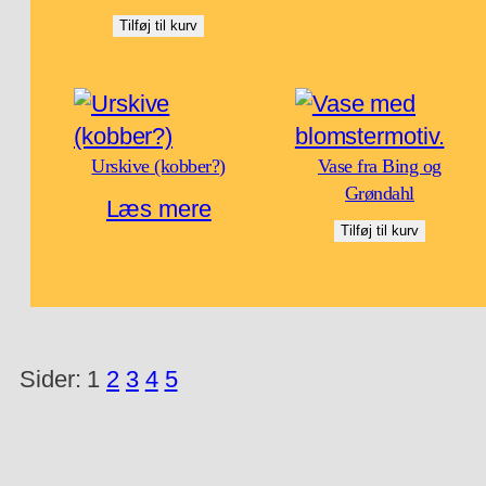
Tilføj til kurv
Urskive (kobber?)
Vase fra Bing og
Grøndahl
Læs mere
Tilføj til kurv
Sider:
1
2
3
4
5