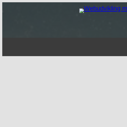
Spring
til
indhold