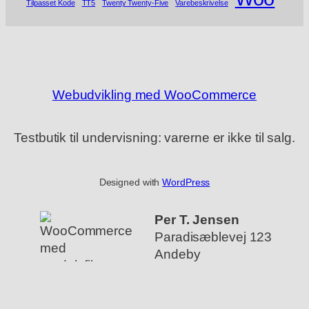
Tilpasset Kode
TT5
Twenty Twenty-Five
Varebeskrivelse
Webudvikling med WooCommerce
Testbutik til undervisning: varerne er ikke til salg.
Designed with
WordPress
Per T. Jensen
Paradisæblevej 123
Andeby
Mob: 1234 5678