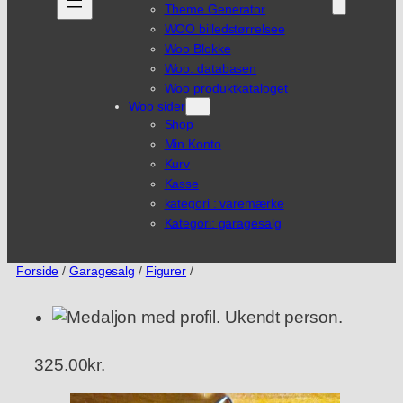
Theme Generator
WOO billedstørrelsee
Woo Blokke
Woo: databasen
Woo produktkataloget
Woo sider
Shop
Min Konto
Kurv
Kasse
kategori : varemærke
Kategori: garagesalg
Forside
/
Garagesalg
/
Figurer
/
325.00
kr.