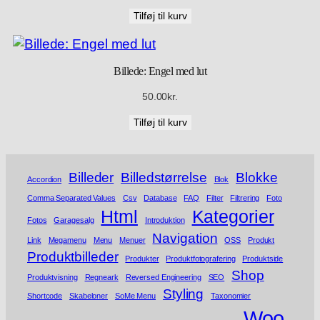
Tilføj til kurv
Billede: Engel med lut
50.00
kr.
Tilføj til kurv
Billeder
Billedstørrelse
Blokke
Accordion
Blok
Comma Separated Values
Csv
Database
FAQ
Filter
Filtrering
Foto
Html
Kategorier
Fotos
Garagesalg
Introduktion
Navigation
Link
Megamenu
Menu
Menuer
OSS
Produkt
Produktbilleder
Produkter
Produktfotografering
Produktside
Shop
Produktvisning
Regneark
Reversed Engineering
SEO
Styling
Shortcode
Skabeloner
SoMe Menu
Taxonomier
Woo