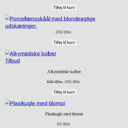
Tilføj til kurv
200.00
kr.
Tilføj til kurv
Vare
Tilbud
på
Alkymistiske kolber
tilbud
Den
Den
600.00
kr.
400.00
kr.
oprindelige
aktuelle
Tilføj til kurv
pris
pris
var:
er:
600.00kr..
400.00kr..
Plastkugle med blomst
50.00
kr.