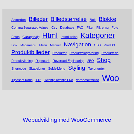
Billeder
Billedstørrelse
Blokke
Accordion
Blok
Comma Separated Values
Csv
Database
FAQ
Filter
Filtrering
Foto
Html
Kategorier
Fotos
Garagesalg
Introduktion
Navigation
Link
Megamenu
Menu
Menuer
OSS
Produkt
Produktbilleder
Produkter
Produktfotografering
Produktside
Shop
Produktvisning
Regneark
Reversed Engineering
SEO
Styling
Shortcode
Skabeloner
SoMe Menu
Taxonomier
Woo
Tilpasset Kode
TT5
Twenty Twenty-Five
Varebeskrivelse
Webudvikling med WooCommerce