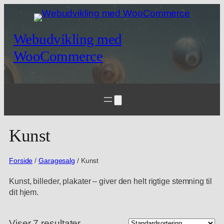
Spring
til
indhold
Webudvikling med
WooCommerce
Kunst
Forside
/
Garagesalg
/ Kunst
Kunst, billeder, plakater – giver den helt rigtige stemning til
dit hjem.
Viser 7 resultater