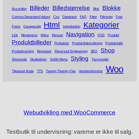
Billeder
Billedstørrelse
Blokke
Accordion
Blok
Comma Separated Values
Csv
Database
FAQ
Filter
Filtrering
Foto
Html
Kategorier
Fotos
Garagesalg
Introduktion
Navigation
Link
Megamenu
Menu
Menuer
OSS
Produkt
Produktbilleder
Produkter
Produktfotografering
Produktside
Shop
Produktvisning
Regneark
Reversed Engineering
SEO
Styling
Shortcode
Skabeloner
SoMe Menu
Taxonomier
Woo
Tilpasset Kode
TT5
Twenty Twenty-Five
Varebeskrivelse
Webudvikling med WooCommerce
Testbutik til undervisning: varerne er ikke til salg.