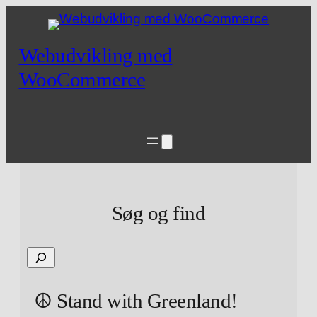
Webudvikling med
WooCommerce
Søg og find
S
k
r
☮ Stand with Greenland!
i