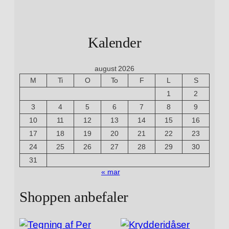
v
e
t
Kalender
s
ø
august 2026
g
M
Ti
O
To
F
L
S
e
1
2
o
3
4
5
6
7
8
9
r
10
11
12
13
14
15
16
d
:
17
18
19
20
21
22
23
24
25
26
27
28
29
30
31
« mar
Shoppen anbefaler