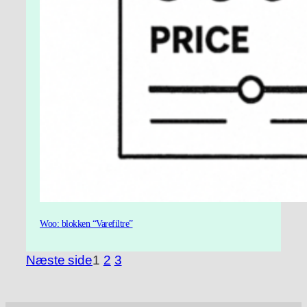
Woo: blokken “Varefiltre”
Næste side
1
2
3