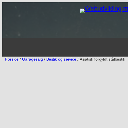
Spring
til
indhold
Forside
/
Garagesalg
/
Bestik og service
/ Asiatisk forgyldt stålbestik