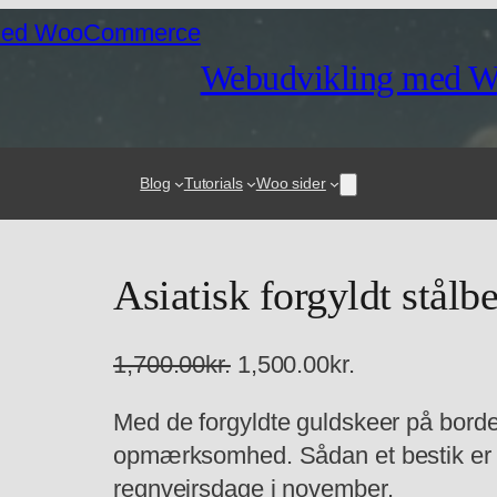
Webudvikling med 
Blog
Tutorials
Woo sider
Asiatisk forgyldt stålbe
D
D
1,700.00
kr.
1,500.00
kr.
e
e
Med de forgyldte guldskeer på bordet
n
n
opmærksomhed. Sådan et bestik er her
o
a
regnvejrsdage i november.
p
k