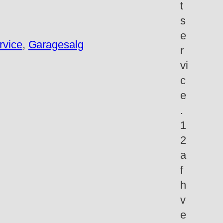
rvice
, 
Garagesalg