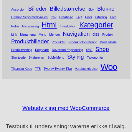
Billeder
Billedstørrelse
Blokke
Accordion
Blok
Comma Separated Values
Csv
Database
FAQ
Filter
Filtrering
Foto
Html
Kategorier
Fotos
Garagesalg
Introduktion
Navigation
Link
Megamenu
Menu
Menuer
OSS
Produkt
Produktbilleder
Produkter
Produktfotografering
Produktside
Shop
Produktvisning
Regneark
Reversed Engineering
SEO
Styling
Shortcode
Skabeloner
SoMe Menu
Taxonomier
Woo
Tilpasset Kode
TT5
Twenty Twenty-Five
Varebeskrivelse
Webudvikling med WooCommerce
Testbutik til undervisning: varerne er ikke til salg.