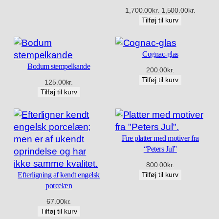
tilbud
Den
Den
1,700.00
kr.
1,500.00
kr.
oprindelige
aktuelle
Tilføj til kurv
pris
pris
var:
er:
1,700.00kr..
1,500.00
Cognac-glas
Bodum stempelkande
200.00
kr.
Tilføj til kurv
125.00
kr.
Tilføj til kurv
Fire platter med motiver fra
“Peters Jul”
800.00
kr.
Efterligning af kendt engelsk
Tilføj til kurv
porcelæn
67.00
kr.
Tilføj til kurv