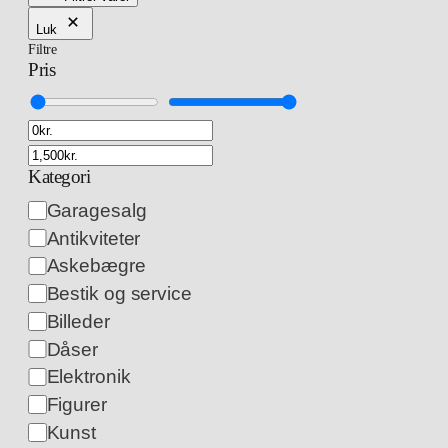
Luk
Filtre
Pris
Kategori
Kategori
Garagesalg
Antikviteter
Askebægre
Bestik og service
Billeder
Dåser
Elektronik
Figurer
Kunst