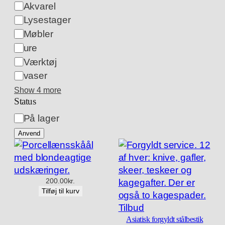
Akvarel
Lysestager
Møbler
ure
Værktøj
vaser
Show 4 more
Status
Tilgængelighed
På lager
Anvend
200.00
kr.
Tilføj til kurv
Vare
Tilbud
på
Asiatisk forgyldt stålbestik