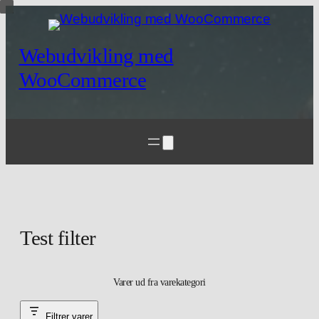
Spring
til
indhold
Webudvikling med
WooCommerce
Test filter
Varer ud fra varekategori
Filtrer varer