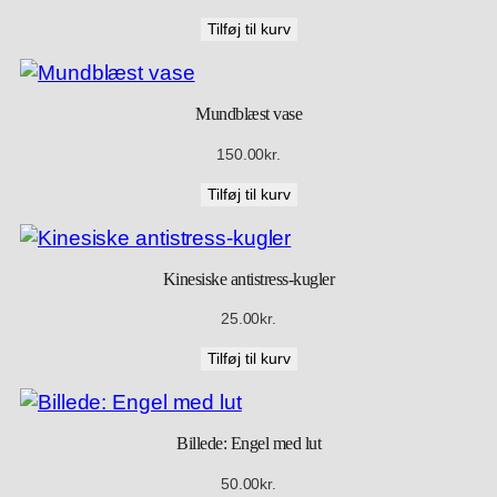
e
Tilføj til kurv
a
n
t
Mundblæst vase
a
150.00
kr.
l
Tilføj til kurv
Kinesiske antistress-kugler
25.00
kr.
Tilføj til kurv
Billede: Engel med lut
50.00
kr.