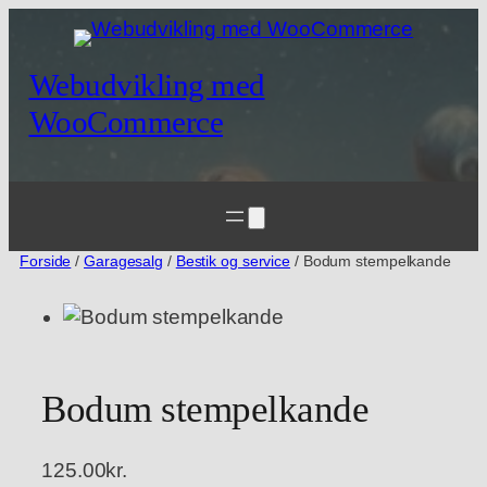
Spring
til
indhold
Webudvikling med
WooCommerce
Forside
/
Garagesalg
/
Bestik og service
/ Bodum stempelkande
Bodum stempelkande
125.00
kr.