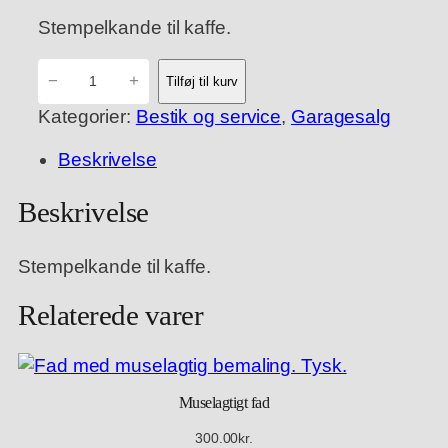
Stempelkande til kaffe.
B
−
+
Tilføj til kurv
o
Kategorier:
Bestik og service
, 
Garagesalg
d
u
Beskrivelse
m
s
Beskrivelse
t
e
Stempelkande til kaffe.
m
p
Relaterede varer
e
l
k
a
Muselagtigt fad
n
300.00
kr.
d