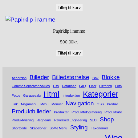
Tilføj til kurv
Papirklip i ramme
500.00
kr.
Tilføj til kurv
Billeder
Billedstørrelse
Blokke
Accordion
Blok
Comma Separated Values
Csv
Database
FAQ
Filter
Filtrering
Foto
Html
Kategorier
Fotos
Garagesalg
Introduktion
Navigation
Link
Megamenu
Menu
Menuer
OSS
Produkt
Produktbilleder
Produkter
Produktfotografering
Produktside
Shop
Produktvisning
Regneark
Reversed Engineering
SEO
Styling
Shortcode
Skabeloner
SoMe Menu
Taxonomier
Woo