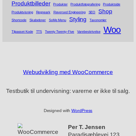
Produktbilleder
Produkter
Produktfotografering
Produktside
Shop
Produktvisning
Regneark
Reversed Engineering
SEO
Styling
Shortcode
Skabeloner
SoMe Menu
Taxonomier
Woo
Tilpasset Kode
TT5
Twenty Twenty-Five
Varebeskrivelse
Webudvikling med WooCommerce
Testbutik til undervisning: varerne er ikke til salg.
Designed with
WordPress
Per T. Jensen
Paradisæblevej 123