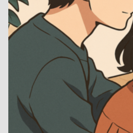
3.
Kan man lægge video
marts
ind i en
produktbeskrivelse?
2026