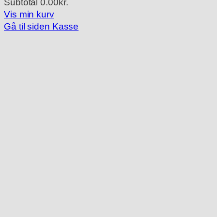
Subtotal
0.00kr.
Varer
Vis min kurv
Gå til siden Kasse
i
indkøbskurv