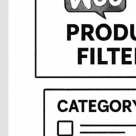
27. februar
Woo: blokken
“Varefiltre”
2026