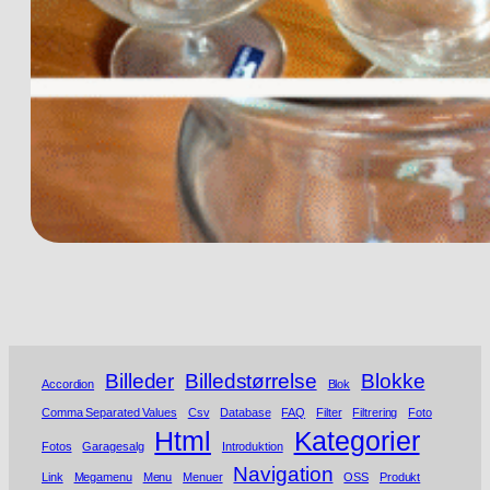
Billeder
Billedstørrelse
Blokke
Accordion
Blok
Comma Separated Values
Csv
Database
FAQ
Filter
Filtrering
Foto
Html
Kategorier
Fotos
Garagesalg
Introduktion
Navigation
Link
Megamenu
Menu
Menuer
OSS
Produkt