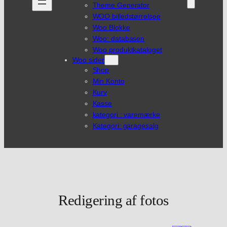
Theme Generator
WOO billedstørrelsee
Woo Blokke
Woo: databasen
Woo produktkataloget
Woo sider
Shop
Min Konto
Kurv
Kasse
kategori : varemærke
Kategori: garagesalg
Redigering af fotos