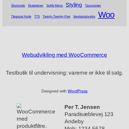
Styling
Shortcode
Skabeloner
SoMe Menu
Taxonomier
Woo
Tilpasset Kode
TT5
Twenty Twenty-Five
Varebeskrivelse
Webudvikling med WooCommerce
Testbutik til undervisning: varerne er ikke til salg.
Designed with
WordPress
Per T. Jensen
Paradisæblevej 123
Andeby
Mob: 1234 5678