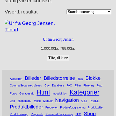
stadig virker ikoniske.
Viser 1 resultat
Vare
Tilbud
på
Ur fra Georg Jensen
tilbud
Den
Den
1,000.00
kr.
788.00
kr.
oprindelige
aktuelle
Tilføj til kurv
pris
pris
var:
er:
1,000.00kr..
788.00kr..
Billeder
Billedstørrelse
Blokke
Accordion
Blok
Comma Separated Values
Csv
Database
FAQ
Filter
Filtrering
Foto
Html
Kategorier
Fotos
Garagesalg
Introduktion
Navigation
Link
Megamenu
Menu
Menuer
OSS
Produkt
Produktbilleder
Produkter
Produktfotografering
Produktside
Shop
Produktvisning
Regneark
Reversed Engineering
SEO