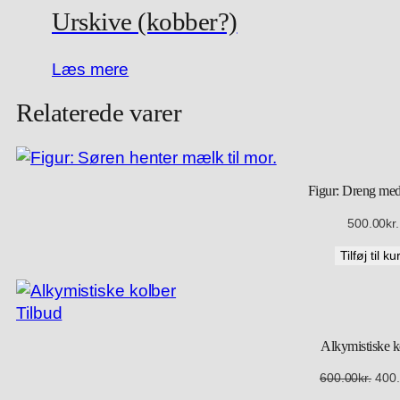
v
7
Urskive (kobber?)
n
a
8
a
r
8
n
Læs mere
:
.
t
1
0
Relaterede varer
a
,
0
l
0
k
0
r
0
.
Figur: Dreng med
.
.
500.00
kr.
0
0
Tilføj til ku
k
r
Vare
Tilbud
.
på
.
Alkymistiske k
tilbud
Den
600.00
kr.
400
opri