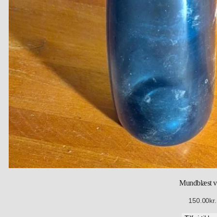
Mundblæst v
150.00
kr.