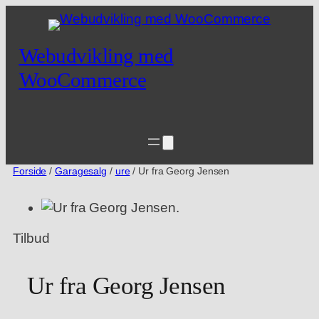
Spring
til
indhold
Webudvikling med
WooCommerce
Forside
/
Garagesalg
/
ure
/ Ur fra Georg Jensen
V
Tilbud
a
r
Ur fra Georg Jensen
e
p