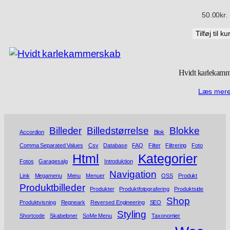
50.00
kr.
Tilføj til ku
Hvidt karlekam
Læs mer
Billeder
Billedstørrelse
Blokke
Accordion
Blok
Comma Separated Values
Csv
Database
FAQ
Filter
Filtrering
Foto
Html
Kategorier
Fotos
Garagesalg
Introduktion
Navigation
Link
Megamenu
Menu
Menuer
OSS
Produkt
Produktbilleder
Produkter
Produktfotografering
Produktside
Shop
Produktvisning
Regneark
Reversed Engineering
SEO
Styling
Shortcode
Skabeloner
SoMe Menu
Taxonomier