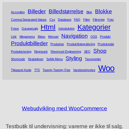
Billeder
Billedstørrelse
Blokke
Accordion
Blok
Comma Separated Values
Csv
Database
FAQ
Filter
Filtrering
Foto
Html
Kategorier
Fotos
Garagesalg
Introduktion
Navigation
Link
Megamenu
Menu
Menuer
OSS
Produkt
Produktbilleder
Produkter
Produktfotografering
Produktside
Shop
Produktvisning
Regneark
Reversed Engineering
SEO
Styling
Shortcode
Skabeloner
SoMe Menu
Taxonomier
Woo
Tilpasset Kode
TT5
Twenty Twenty-Five
Varebeskrivelse
Webudvikling med WooCommerce
Testbutik til undervisning: varerne er ikke til salg.