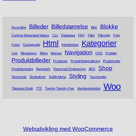
Billeder
Billedstørrelse
Blokke
Accordion
Blok
Comma Separated Values
Csv
Database
FAQ
Filter
Filtrering
Foto
Html
Kategorier
Fotos
Garagesalg
Introduktion
Navigation
Link
Megamenu
Menu
Menuer
OSS
Produkt
Produktbilleder
Produkter
Produktfotografering
Produktside
Shop
Produktvisning
Regneark
Reversed Engineering
SEO
Styling
Shortcode
Skabeloner
SoMe Menu
Taxonomier
Woo
Tilpasset Kode
TT5
Twenty Twenty-Five
Varebeskrivelse
Webudvikling med WooCommerce