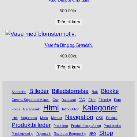
500.00
kr.
Tilføj til kurv
Vase fra Bing og Grøndahl
400.00
kr.
Tilføj til kurv
Billeder
Billedstørrelse
Blokke
Accordion
Blok
Comma Separated Values
Csv
Database
FAQ
Filter
Filtrering
Foto
Html
Kategorier
Fotos
Garagesalg
Introduktion
Navigation
Link
Megamenu
Menu
Menuer
OSS
Produkt
Produktbilleder
Produkter
Produktfotografering
Produktside
Shop
Produktvisning
Regneark
Reversed Engineering
SEO