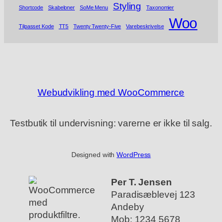
Styling
Shortcode
Skabeloner
SoMe Menu
Taxonomier
Woo
Tilpasset Kode
TT5
Twenty Twenty-Five
Varebeskrivelse
Webudvikling med WooCommerce
Testbutik til undervisning: varerne er ikke til salg.
Designed with
WordPress
Per T. Jensen
Paradisæblevej 123
Andeby
Mob: 1234 5678