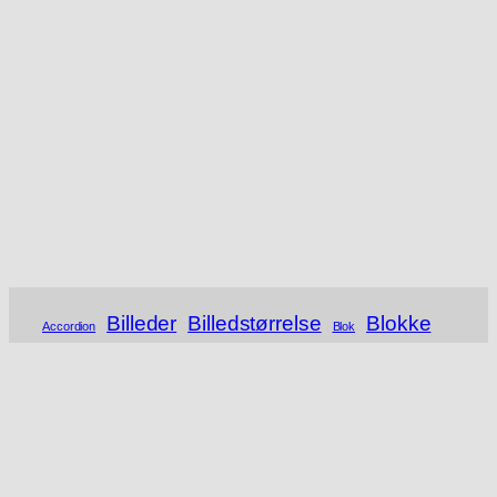
Billeder
Billedstørrelse
Blokke
Accordion
Blok
Comma Separated Values
Csv
Database
FAQ
Filter
Filtrering
Foto
Html
Kategorier
Fotos
Garagesalg
Introduktion
Navigation
Link
Megamenu
Menu
Menuer
OSS
Produkt
Produktbilleder
Produkter
Produktfotografering
Produktside
Shop
Produktvisning
Regneark
Reversed Engineering
SEO