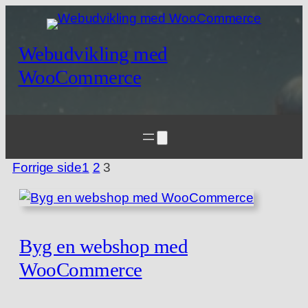
Webudvikling med
WooCommerce
Forrige side
1
2
3
Byg en webshop med
WooCommerce