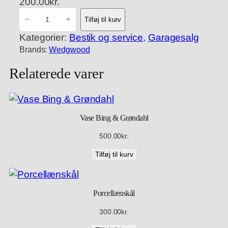
200.00
kr.
W
−
+
Tilføj til kurv
e
Kategorier:
Bestik og service
, 
Garagesalg
d
Brands:
Wedgwood
g
w
Relaterede varer
o
o
d
:
Vase Bing & Grøndahl
c
500.00
kr.
i
g
Tilføj til kurv
a
r
e
Porcellænskål
t
300.00
kr.
h