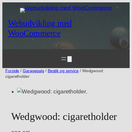
Spring
til
indhold
Webudvikling med
WooCommerce
Forside
/
Garagesalg
/
Bestik og service
/ Wedgwood:
cigaretholder
Wedgwood: cigaretholder