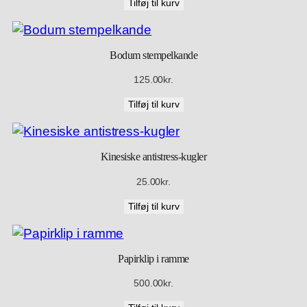
o
Tilføj til kurv
l
d
e
Bodum stempelkande
r
125.00
kr.
a
n
Tilføj til kurv
t
a
l
Kinesiske antistress-kugler
25.00
kr.
Tilføj til kurv
Papirklip i ramme
500.00
kr.