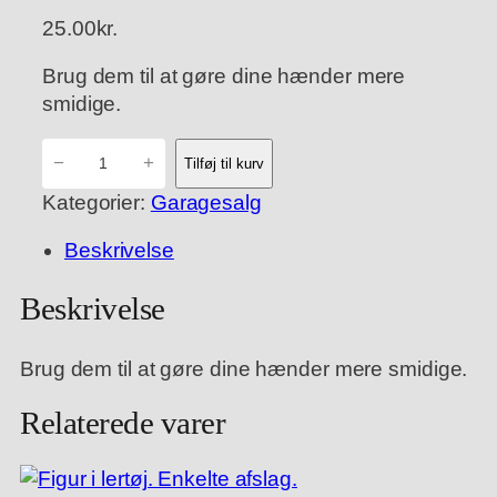
25.00
kr.
Brug dem til at gøre dine hænder mere
smidige.
K
−
+
Tilføj til kurv
i
Kategorier:
Garagesalg
n
e
Beskrivelse
s
i
Beskrivelse
s
k
Brug dem til at gøre dine hænder mere smidige.
e
a
Relaterede varer
n
t
i