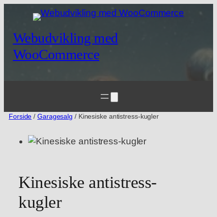
Spring
til
indhold
Webudvikling med
WooCommerce
Forside
/
Garagesalg
/ Kinesiske antistress-kugler
Kinesiske antistress-
kugler