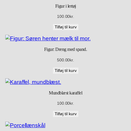
s
Figur i lertøj
t
100.00
kr.
r
e
Tilføj til kurv
s
s
-
Figur: Dreng med spand.
k
500.00
kr.
u
g
Tilføj til kurv
l
e
r
Mundblæst karaffel
a
100.00
kr.
n
t
Tilføj til kurv
a
l