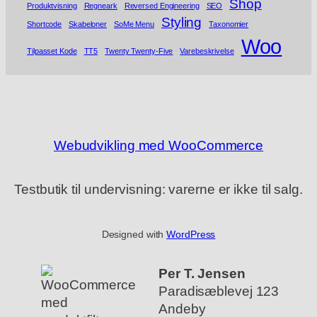
Shop
Produktvisning
Regneark
Reversed Engineering
SEO
Styling
Shortcode
Skabeloner
SoMe Menu
Taxonomier
Woo
Tilpasset Kode
TT5
Twenty Twenty-Five
Varebeskrivelse
Webudvikling med WooCommerce
Testbutik til undervisning: varerne er ikke til salg.
Designed with
WordPress
Per T. Jensen
Paradisæblevej 123
Andeby