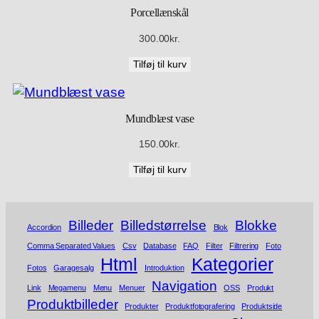
Porcellænskål
300.00
kr.
Tilføj til kurv
Mundblæst vase
150.00
kr.
Tilføj til kurv
Billeder
Billedstørrelse
Blokke
Accordion
Blok
Comma Separated Values
Csv
Database
FAQ
Filter
Filtrering
Foto
Html
Kategorier
Fotos
Garagesalg
Introduktion
Navigation
Link
Megamenu
Menu
Menuer
OSS
Produkt
Produktbilleder
Produkter
Produktfotografering
Produktside