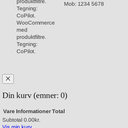
Mob: 1234 5678
WooCommerce
med
produktfiltre.
Tegning:
CoPilot.
Din kurv
(emner: 0)
Vare
Informationer
Total
Subtotal
0.00kr.
Varer
Vis min kurv