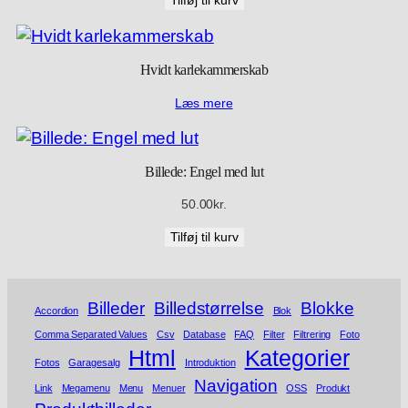
Tilføj til kurv
Hvidt karlekammerskab
Læs mere
Billede: Engel med lut
50.00
kr.
Tilføj til kurv
Billeder
Billedstørrelse
Blokke
Accordion
Blok
Comma Separated Values
Csv
Database
FAQ
Filter
Filtrering
Foto
Html
Kategorier
Fotos
Garagesalg
Introduktion
Navigation
Link
Megamenu
Menu
Menuer
OSS
Produkt