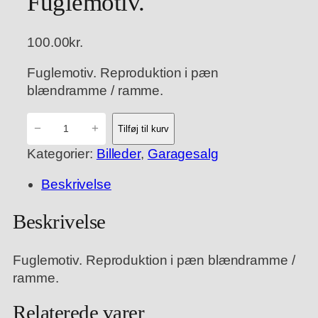
Fuglemotiv.
100.00
kr.
Fuglemotiv. Reproduktion i pæn
blændramme / ramme.
F
−
+
Tilføj til kurv
u
Kategorier:
Billeder
, 
Garagesalg
g
l
Beskrivelse
e
m
Beskrivelse
o
t
Fuglemotiv. Reproduktion i pæn blændramme /
i
ramme.
v
.
Relaterede varer
a