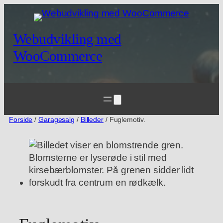
Spring
til
indhold
Webudvikling med
WooCommerce
Forside
/
Garagesalg
/
Billeder
/ Fuglemotiv.