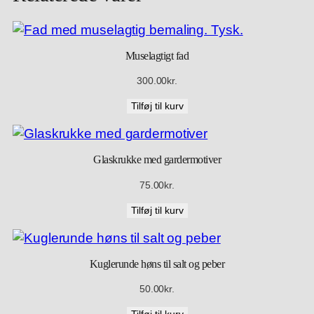
n
t
a
Muselagtigt fad
l
300.00
kr.
Tilføj til kurv
Glaskrukke med gardermotiver
75.00
kr.
Tilføj til kurv
Kuglerunde høns til salt og peber
50.00
kr.