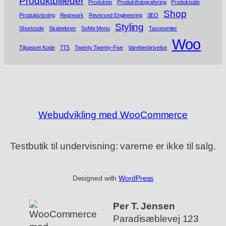
Produktbilleder
Produkter
Produktfotografering
Produktside
Shop
Produktvisning
Regneark
Reversed Engineering
SEO
Styling
Shortcode
Skabeloner
SoMe Menu
Taxonomier
Woo
Tilpasset Kode
TT5
Twenty Twenty-Five
Varebeskrivelse
Webudvikling med WooCommerce
Testbutik til undervisning: varerne er ikke til salg.
Designed with
WordPress
Per T. Jensen
Paradisæblevej 123