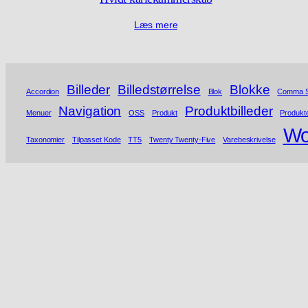
Læs mere
Billeder
Billedstørrelse
Blokke
Accordion
Blok
Comma S
Navigation
Produktbilleder
Menuer
OSS
Produkt
Produkt
W
Taxonomier
Tilpasset Kode
TT5
Twenty Twenty-Five
Varebeskrivelse