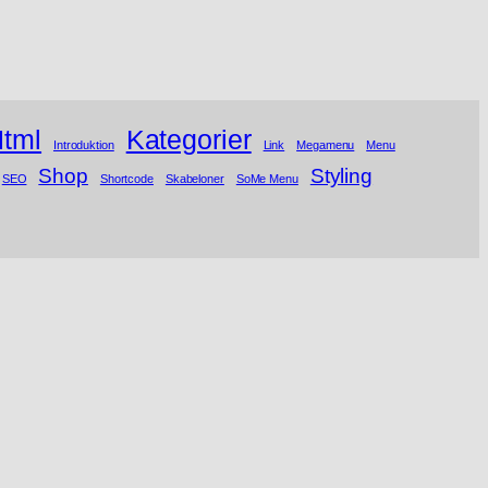
tml
Kategorier
Introduktion
Link
Megamenu
Menu
Shop
Styling
SEO
Shortcode
Skabeloner
SoMe Menu