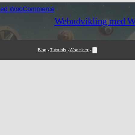
Webudvikling med 
Blog
Tutorials
Woo sider