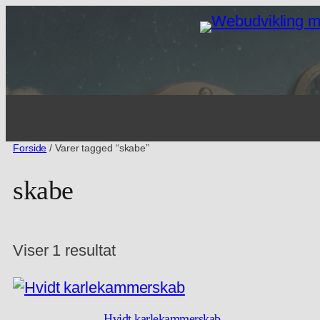
Spring
til
indhold
Forside
/ Varer tagged “skabe”
skabe
Viser 1 resultat
Hvidt karlekammerskab