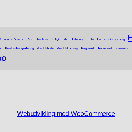
H
eparated Values
Csv
Database
FAQ
Filter
Filtrering
Foto
Fotos
Garagesalg
er
Produktfotografering
Produktside
Produktvisning
Regneark
Reversed Engineering
oo
Webudvikling med WooCommerce