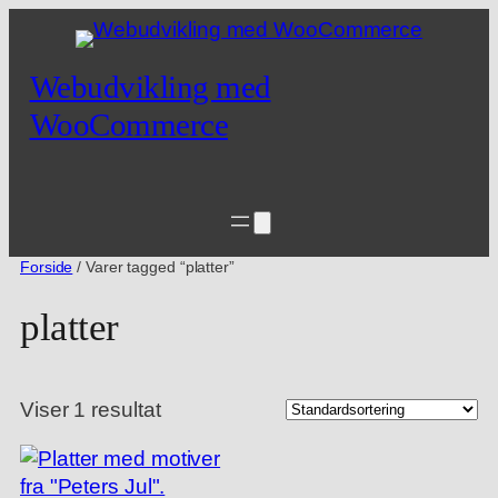
Spring
til
indhold
Webudvikling med
WooCommerce
Forside
/ Varer tagged “platter”
platter
Viser 1 resultat