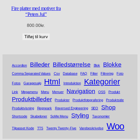
Fire platter med motiver fra
“Peters Jul”
800.00
kr.
Tilføj til kurv
Billeder
Billedstørrelse
Blokke
Accordion
Blok
Comma Separated Values
Csv
Database
FAQ
Filter
Filtrering
Foto
Html
Kategorier
Fotos
Garagesalg
Introduktion
Navigation
Link
Megamenu
Menu
Menuer
OSS
Produkt
Produktbilleder
Produkter
Produktfotografering
Produktside
Shop
Produktvisning
Regneark
Reversed Engineering
SEO
Styling
Shortcode
Skabeloner
SoMe Menu
Taxonomier
Woo
Tilpasset Kode
TT5
Twenty Twenty-Five
Varebeskrivelse